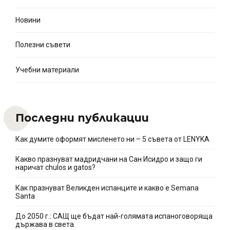
Новини
Полезни съвети
Учебни материали
Последни публикации
Как думите оформят мисленето ни – 5 съвета от LENYKA
Какво празнуват мадридчани на Сан Исидро и защо ги
наричат chulos и gatos?
Как празнуват Великден испанците и какво e Semana
Santa
До 2050 г.: САЩ ще бъдат най-голямата испаноговоряща
държава в света