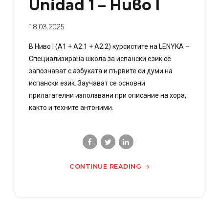
Unidad 1 – Ниво I
18.03.2025
В Ниво I (A1 + A2.1 + A2.2) курсистите на LENYKA –
Специализирана школа за испански език се
запознават с азбуката и първите си думи на
испански език. Заучават се основни
прилагателни използвани при описание на хора,
както и техните антоними.
CONTINUE READING