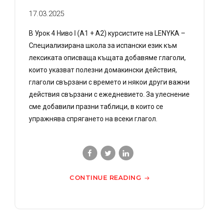
17.03.2025
В Урок 4 Ниво I (A1 + A2) курсистите на LENYKA –
Специализирана школа за испански език към
лексиката описваща къщата добавяме глаголи,
които указват полезни домакински действия,
глаголи свързани с времето и някои други важни
действия свързани с ежедневието. За улеснение
сме добавили празни таблици, в които се
упражнява спрягането на всеки глагол.
CONTINUE READING