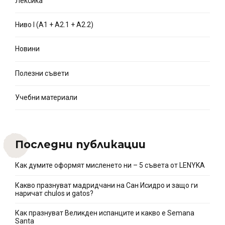
Лексика
Ниво I (A1 + A2.1 + A2.2)
Новини
Полезни съвети
Учебни материали
Последни публикации
Как думите оформят мисленето ни – 5 съвета от LENYKA
Какво празнуват мадридчани на Сан Исидро и защо ги
наричат chulos и gatos?
Как празнуват Великден испанците и какво e Semana
Santa