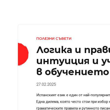
ПОЛЕЗНИ СЪВЕТИ
Логика и прав
интуиция и у
в обучението 
27.02.2025
Испанският език е един от най-популярнит
Една дилема, която често стои при избор 
граматическите правила и рутинното писа