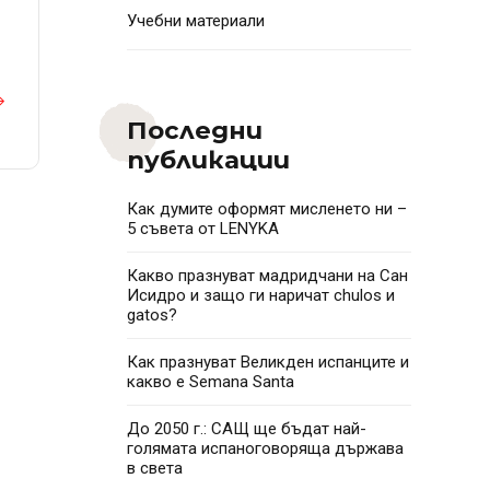
Учебни материали
Последни
публикации
Как думите оформят мисленето ни –
5 съвета от LENYKA
Какво празнуват мадридчани на Сан
Исидро и защо ги наричат chulos и
gatos?
Как празнуват Великден испанците и
какво e Semana Santa
До 2050 г.: САЩ ще бъдат най-
голямата испаноговоряща държава
в света