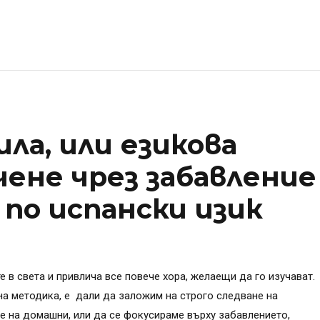
ила, или езикова
чене чрез забавление
по испански изик
е в света и привлича все повече хора, желаещи да го изучават.
на методика, е дали да заложим на строго следване на
не на домашни, или да се фокусираме върху забавлението,