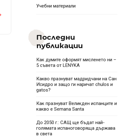
Учебни материали
Последни
публикации
Как думите оформят мисленето ни –
5 съвета от LENYKA
Какво празнуват мадридчани на Сан
Исидро и защо ги наричат chulos и
gatos?
Как празнуват Великден испанците и
какво e Semana Santa
До 2050 г.: САЩ ще бъдат най-
голямата испаноговоряща държава
в света