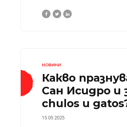
НОВИНИ
Какво празну
Сан Исидро и
chulos и gatos
15.05.2025