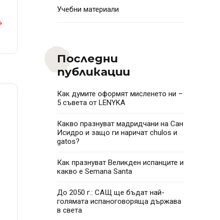
Учебни материали
Последни
публикации
Как думите оформят мисленето ни –
5 съвета от LENYKA
Какво празнуват мадридчани на Сан
Исидро и защо ги наричат chulos и
gatos?
Как празнуват Великден испанците и
какво e Semana Santa
До 2050 г.: САЩ ще бъдат най-
голямата испаноговоряща държава
в света