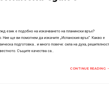
ужд език е подобно на изкачването на планински връх?
 Ние ще ви помогнем да изкачите „Испанския връх“. Какво е
ическа подготовка… и много повече: сила на духа, решителнос
естното. Същите качества са...
CONTINUE READING