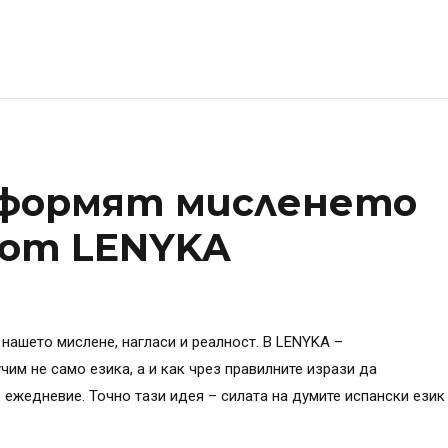
оформят мисленето
а от LENYKA
 нашето мислене, нагласи и реалност. В LENYKA –
чим не само езика, а и как чрез правилните изрази да
ежедневие. Точно тази идея – силата на думите испански език