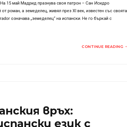
? На 15 май Мадрид празнува своя патрон – Сан Исидро
 от роман, а земеделец, живял през XI век, известен със своята
rador означава „земеделец“ на испански. Не го бъркай с
CONTINUE READING
анския връх:
испански език с