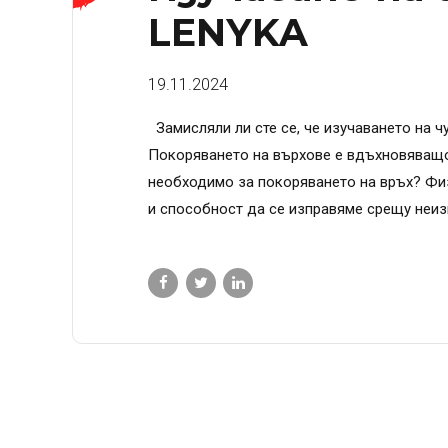
LENYKA
19.11.2024
Замисляли ли сте се, че изучаването на ч
Покоряването на върхове е вдъхновяващо.
необходимо за покоряването на връх? Физ
и способност да се изправяме срещу неизв