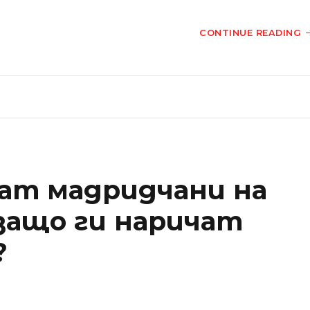
CONTINUE READING
ват мадридчани на
 защо ги наричат
?