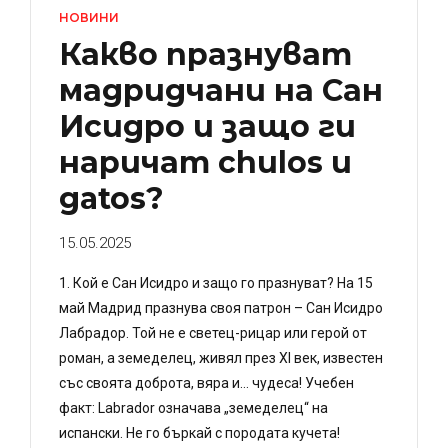
НОВИНИ
Какво празнуват
мадридчани на Сан
Исидро и защо ги
наричат chulos и
gatos?
15.05.2025
1. Кой е Сан Исидро и защо го празнуват? На 15
май Мадрид празнува своя патрон – Сан Исидро
Лабрадор. Той не е светец-рицар или герой от
роман, а земеделец, живял през XI век, известен
със своята доброта, вяра и… чудеса! Учебен
факт: Labrador означава „земеделец“ на
испански. Не го бъркай с породата кучета!