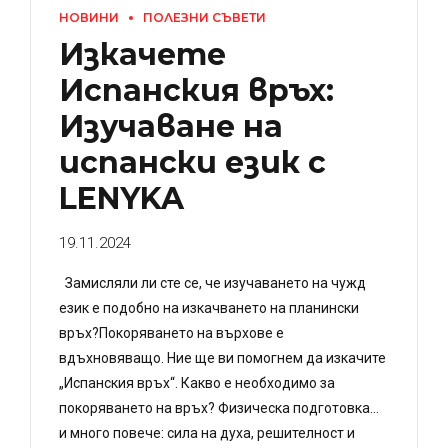
НОВИНИ
ПОЛЕЗНИ СЪВЕТИ
Изкачете
Испанския връх:
Изучаване на
испански език с
LENYKA
19.11.2024
Замисляли ли сте се, че изучаването на чужд
език е подобно на изкачването на планински
връх?Покоряването на върхове е
вдъхновяващо. Ние ще ви помогнем да изкачите
„Испанския връх“. Какво е необходимо за
покоряването на връх? Физическа подготовка…
и много повече: сила на духа, решителност и